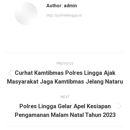
Author:
admin
http://polreslingga.id
Post
PREVIOUS
navigation
Curhat Kamtibmas Polres Lingga Ajak
Previous
Masyarakat Jaga Kamtibmas Jelang Nataru
post:
NEXT
Polres Lingga Gelar Apel Kesiapan
Next
Pengamanan Malam Natal Tahun 2023
post: