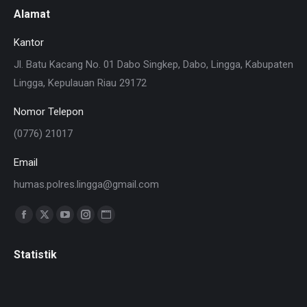
Alamat
Kantor
Jl. Batu Kacang No. 01 Dabo Singkep, Dabo, Lingga, Kabupaten
Lingga, Kepulauan Riau 29172
Nomor Telepon
(0776) 21017
Email
humas.polres.lingga@gmail.com
Find us on:
Facebook
X
YouTube
Instagram
Website
page
page
page
page
page
Statistik
opens
opens
opens
opens
opens
in
in
in
in
in
new
new
new
new
new