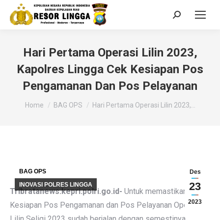
Search:
Hari Pertama Operasi Lilin 2023,
Kapolres Lingga Cek Kesiapan Pos
Pengamanan Dan Pos Pelayanan
You are here:
Home
BAG OPS
Hari Pertama Operasi Lilin 2023,…
BAG OPS
Des
23
INOVASI POLRES LINGGA
Tribratanews.kepri.polri.go.id-
Untuk memastikan
2023
Kesiapan Pos Pengamanan dan Pos Pelayanan Operasi
Lilin Seligi 2023 sudah berjalan dengan semestinya,