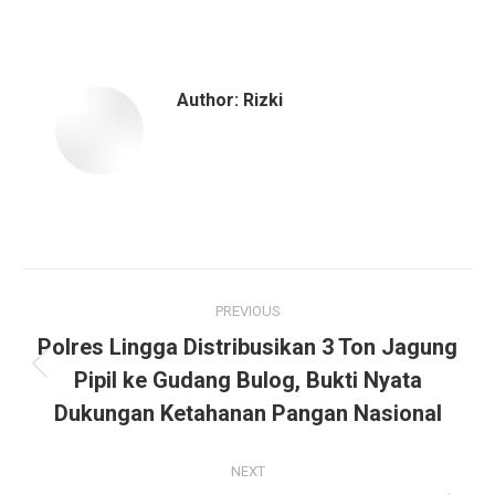
Author:
Rizki
Post
PREVIOUS
navigation
Polres Lingga Distribusikan 3 Ton Jagung
Previous
Pipil ke Gudang Bulog, Bukti Nyata
post:
Dukungan Ketahanan Pangan Nasional
NEXT