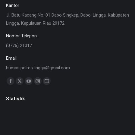
Kantor
Jl. Batu Kacang No. 01 Dabo Singkep, Dabo, Lingga, Kabupaten
Lingga, Kepulauan Riau 29172
Nomor Telepon
(0776) 21017
Email
humas.polres.lingga@gmail.com
Find us on:
Facebook
X
YouTube
Instagram
Website
page
page
page
page
page
Statistik
opens
opens
opens
opens
opens
in
in
in
in
in
new
new
new
new
new
window
window
window
window
window