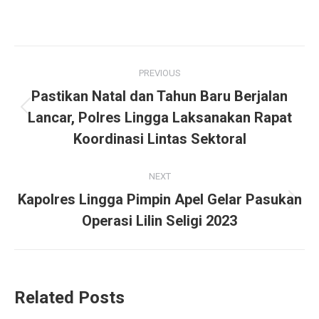
Post
PREVIOUS
navigation
Pastikan Natal dan Tahun Baru Berjalan
Previous
Lancar, Polres Lingga Laksanakan Rapat
post:
Koordinasi Lintas Sektoral
NEXT
Kapolres Lingga Pimpin Apel Gelar Pasukan
Next
Operasi Lilin Seligi 2023
post:
Related Posts