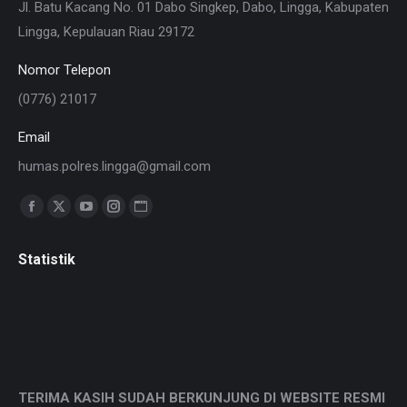
Jl. Batu Kacang No. 01 Dabo Singkep, Dabo, Lingga, Kabupaten
Lingga, Kepulauan Riau 29172
Nomor Telepon
(0776) 21017
Email
humas.polres.lingga@gmail.com
Find us on:
Facebook
X
YouTube
Instagram
Website
page
page
page
page
page
Statistik
opens
opens
opens
opens
opens
in
in
in
in
in
new
new
new
new
new
window
window
window
window
window
TERIMA KASIH SUDAH BERKUNJUNG DI WEBSITE RESMI