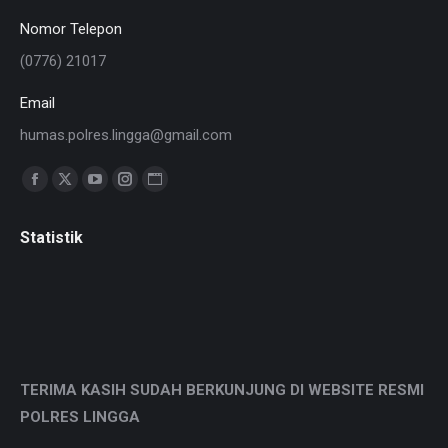
Nomor Telepon
(0776) 21017
Email
humas.polres.lingga@gmail.com
Find us on:
Facebook
X
YouTube
Instagram
Website
page
page
page
page
page
Statistik
opens
opens
opens
opens
opens
in
in
in
in
in
new
new
new
new
new
window
window
window
window
window
TERIMA KASIH SUDAH BERKUNJUNG DI WEBSITE RESMI
POLRES LINGGA