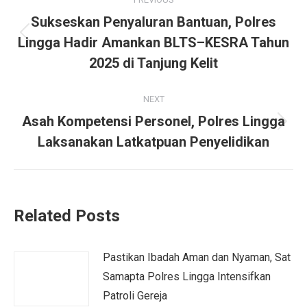
navigation
Sukseskan Penyaluran Bantuan, Polres
Previous
Lingga Hadir Amankan BLTS–KESRA Tahun
post:
2025 di Tanjung Kelit
NEXT
Asah Kompetensi Personel, Polres Lingga
Next
Laksanakan Latkatpuan Penyelidikan
post:
Related Posts
Pastikan Ibadah Aman dan Nyaman, Sat
Samapta Polres Lingga Intensifkan
Patroli Gereja