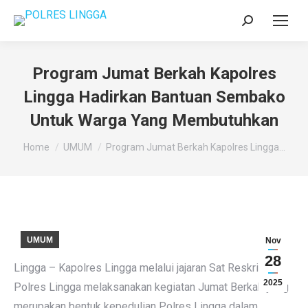
Search:
Program Jumat Berkah Kapolres
Lingga Hadirkan Bantuan Sembako
Untuk Warga Yang Membutuhkan
You are here:
Home
UMUM
Program Jumat Berkah Kapolres Lingga…
UMUM
Nov
28
Lingga – Kapolres Lingga melalui jajaran Sat Reskrim
2025
Polres Lingga melaksanakan kegiatan Jumat Berkah yang
merupakan bentuk kepedulian Polres Lingga dalam