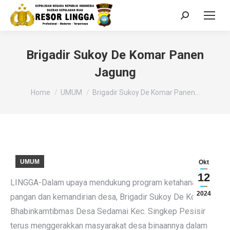
Search:
Brigadir Sukoy De Komar Panen
Jagung
You are here:
Home
UMUM
Brigadir Sukoy De Komar Panen…
UMUM
Okt
12
LINGGA-Dalam upaya mendukung program ketahanan
2024
pangan dan kemandirian desa, Brigadir Sukoy De Komar
Bhabinkamtibmas Desa Sedamai Kec. Singkep Pesisir
terus menggerakkan masyarakat desa binaannya dalam