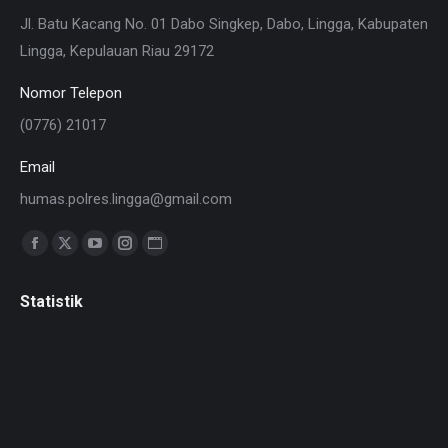
Jl. Batu Kacang No. 01 Dabo Singkep, Dabo, Lingga, Kabupaten
Lingga, Kepulauan Riau 29172
Nomor Telepon
(0776) 21017
Email
humas.polres.lingga@gmail.com
Find us on:
Facebook
X
YouTube
Instagram
Website
page
page
page
page
page
Statistik
opens
opens
opens
opens
opens
in
in
in
in
in
new
new
new
new
new
window
window
window
window
window