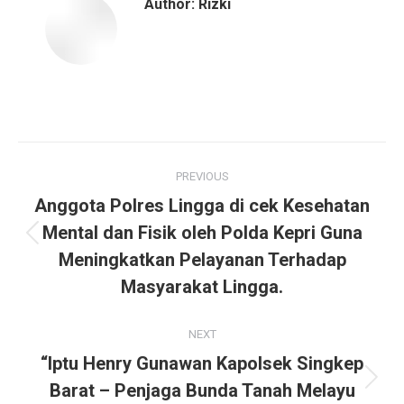
Author:
Rizki
Post
PREVIOUS
navigation
Anggota Polres Lingga di cek Kesehatan
Mental dan Fisik oleh Polda Kepri Guna
Previous
Meningkatkan Pelayanan Terhadap
post:
Masyarakat Lingga.
NEXT
“Iptu Henry Gunawan Kapolsek Singkep
Next
Barat – Penjaga Bunda Tanah Melayu