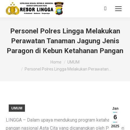
Search:
Personel Polres Lingga Melakukan
Perawatan Tanaman Jagung Jenis
Paragon di Kebun Ketahanan Pangan
You are here:
Home
UMUM
Personel Polres Lingga Melakukan Perawatan…
UMUM
Jan
6
LINGGA – Dalam upaya mendukung program ketahanan
2025
pangan nasional Asta Cita yang dicanangkan oleh Presiden