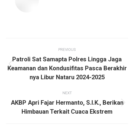
Post
PREVIOUS
navigation
Patroli Sat Samapta Polres Lingga Jaga
Previous
Keamanan dan Kondusifitas Pasca Berakhir
post:
nya Libur Nataru 2024-2025
NEXT
AKBP Apri Fajar Hermanto, S.I.K., Berikan
Next
Himbauan Terkait Cuaca Ekstrem
post: