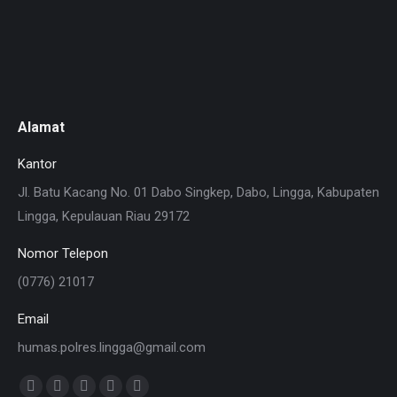
Alamat
Kantor
Jl. Batu Kacang No. 01 Dabo Singkep, Dabo, Lingga, Kabupaten
Lingga, Kepulauan Riau 29172
Nomor Telepon
(0776) 21017
Email
humas.polres.lingga@gmail.com
Find us on:
Facebook
X
YouTube
Instagram
Website