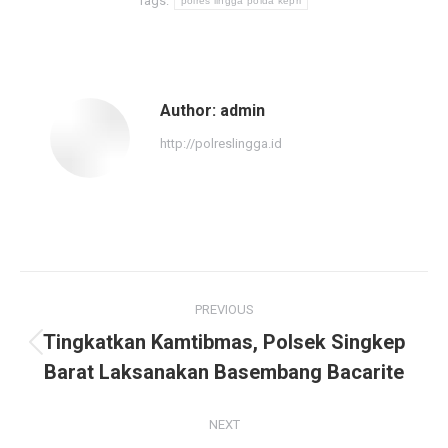
Tags:
polres lingga polda kepri
Author:
admin
http://polreslingga.id
Post
PREVIOUS
navigation
Tingkatkan Kamtibmas, Polsek Singkep
Previous
Barat Laksanakan Basembang Bacarite
post:
NEXT