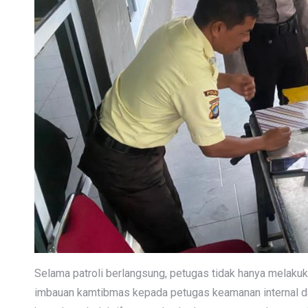
Selama patroli berlangsung, petugas tidak hanya melakuk
imbauan kamtibmas kepada petugas keamanan internal da