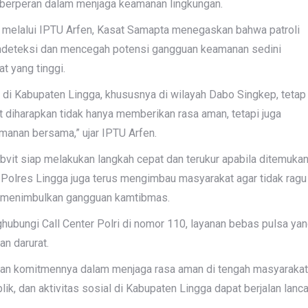
t berperan dalam menjaga keamanan lingkungan.
ga, melalui IPTU Arfen, Kasat Samapta menegaskan bahwa patroli
endeteksi dan mencegah potensi gangguan keamanan sedini
t yang tinggi.
di Kabupaten Lingga, khususnya di wilayah Dabo Singkep, tetap
t diharapkan tidak hanya memberikan rasa aman, tetapi juga
anan bersama,” ujar IPTU Arfen.
vit siap melakukan langkah cepat dan terukur apabila ditemuka
 Polres Lingga juga terus mengimbau masyarakat agar tidak ragu
i menimbulkan gangguan kamtibmas.
hubungi Call Center Polri di nomor 110, layanan bebas pulsa ya
n darurat.
askan komitmennya dalam menjaga rasa aman di tengah masyarakat
, dan aktivitas sosial di Kabupaten Lingga dapat berjalan lanca