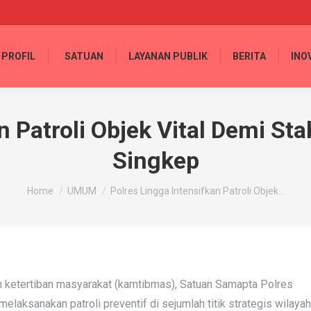
PROFIL
SATUAN
LAYANAN PUBLIK
BERITA
INO
n Patroli Objek Vital Demi St
Singkep
You are here:
Home
UMUM
Polres Lingga Intensifkan Patroli Objek…
 ketertiban masyarakat (kamtibmas), Satuan Samapta Polres
elaksanakan patroli preventif di sejumlah titik strategis wilayah