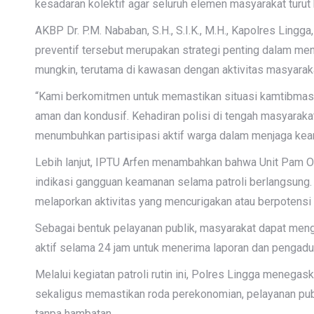
kesadaran kolektif agar seluruh elemen masyarakat turu
AKBP Dr. P.M. Nababan, S.H., S.I.K., M.H., Kapolres Ling
preventif tersebut merupakan strategi penting dalam m
mungkin, terutama di kawasan dengan aktivitas masyaraka
“Kami berkomitmen untuk memastikan situasi kamtibmas 
aman dan kondusif. Kehadiran polisi di tengah masyaraka
menumbuhkan partisipasi aktif warga dalam menjaga keam
Lebih lanjut, IPTU Arfen menambahkan bahwa Unit Pam Ob
indikasi gangguan keamanan selama patroli berlangsung.
melaporkan aktivitas yang mencurigakan atau berpotens
Sebagai bentuk pelayanan publik, masyarakat dapat meng
aktif selama 24 jam untuk menerima laporan dan pengadua
Melalui kegiatan patroli rutin ini, Polres Lingga meneg
sekaligus memastikan roda perekonomian, pelayanan publik
tanpa hambatan.