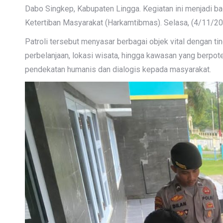
Dabo Singkep, Kabupaten Lingga. Kegiatan ini menjadi b
Ketertiban Masyarakat (Harkamtibmas). Selasa, (4/11/2
Patroli tersebut menyasar berbagai objek vital dengan tin
perbelanjaan, lokasi wisata, hingga kawasan yang ber
pendekatan humanis dan dialogis kepada masyarakat.